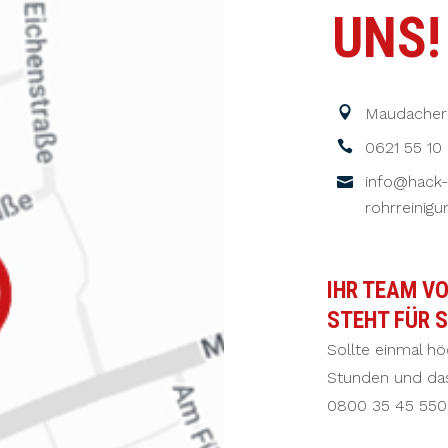
UNS!
Maudacher 
0621 55 10
info@hack-
rohrreinigu
IHR TEAM V
STEHT FÜR S
Sollte einmal hö
Stunden und das
0800 35 45 550 